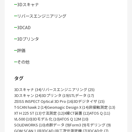
3Dスキャナ
リバースエンジニアリング
3DCAD
3Dプリンタ
評価
その他
タグ
3Dスキャナ (34)
リバースエンジニアリング (25)
3Dスキャン (24)
3Dプリンタ (19)
STLデータ (17)
ZEISS INSPECT Optical 3D Pro (16)
3Dデジタイザ (15)
T-SCAN hawk 2 (14)
Geomagic Design X (14)
非接触測定 (13)
XT H 225 ST (13)
寸法測定 (12)
X線CT装置 (12)
ATOS Q (11)
VL-500 (10)
3Dモデル化 (10)
ATOS Q 12M (10)
SOLIDWORKS (10)
点群データ (9)
Form3 (9)
モデリング (9)
GOM SCAN 1 (8)
3DCAD (8)
三次元測定機 (7)
3DCAD化 (7)