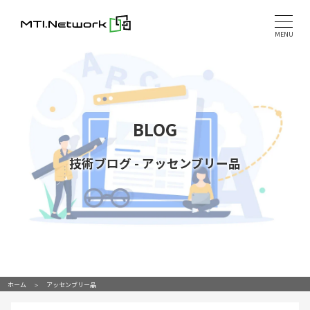
Skip
to
MENU
content
BLOG
技術ブログ
-
アッセンブリー品
ホーム
アッセンブリー品