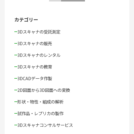
稿
の
カテゴリー
ペ
3Dスキャナの受託測定
ー
3Dスキャナの販売
ジ
送
3Dスキャナのレンタル
り
3Dスキャナの教育
3DCADデータ作製
2D図面から3D図面への変換
形状・物性・組成の解析
試作品・レプリカの製作
3Dスキャナコンサルサービス