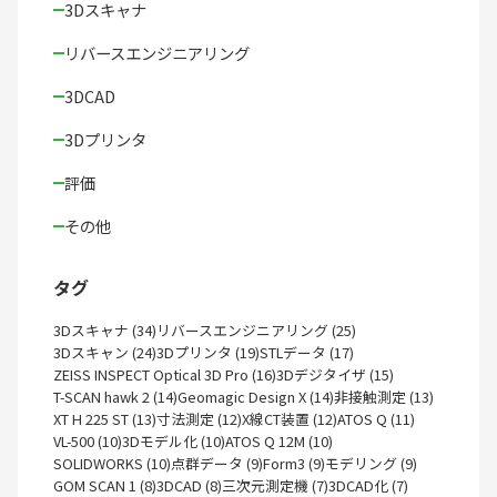
3Dスキャナ
リバースエンジニアリング
3DCAD
3Dプリンタ
評価
その他
タグ
3Dスキャナ (34)
リバースエンジニアリング (25)
3Dスキャン (24)
3Dプリンタ (19)
STLデータ (17)
ZEISS INSPECT Optical 3D Pro (16)
3Dデジタイザ (15)
T-SCAN hawk 2 (14)
Geomagic Design X (14)
非接触測定 (13)
XT H 225 ST (13)
寸法測定 (12)
X線CT装置 (12)
ATOS Q (11)
VL-500 (10)
3Dモデル化 (10)
ATOS Q 12M (10)
SOLIDWORKS (10)
点群データ (9)
Form3 (9)
モデリング (9)
GOM SCAN 1 (8)
3DCAD (8)
三次元測定機 (7)
3DCAD化 (7)