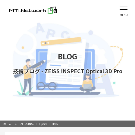
Skip
to
MENU
content
BLOG
技術ブログ
-
ZEISS INSPECT Optical 3D Pro
ホーム
ZEISS INSPECT Optical 3D Pro