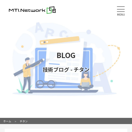
Skip
to
MENU
content
BLOG
技術ブログ
-
チタン
ホーム
チタン