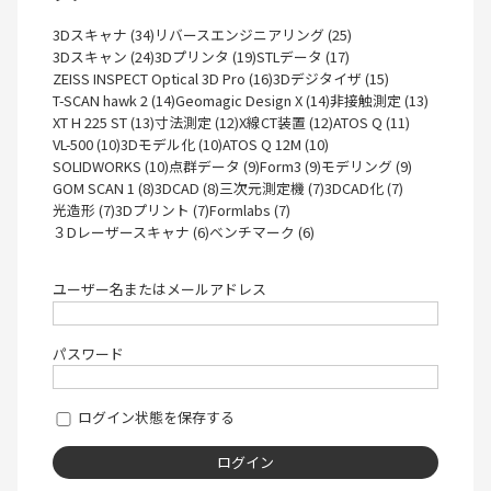
3Dスキャナ (34)
リバースエンジニアリング (25)
3Dスキャン (24)
3Dプリンタ (19)
STLデータ (17)
ZEISS INSPECT Optical 3D Pro (16)
3Dデジタイザ (15)
T-SCAN hawk 2 (14)
Geomagic Design X (14)
非接触測定 (13)
XT H 225 ST (13)
寸法測定 (12)
X線CT装置 (12)
ATOS Q (11)
VL-500 (10)
3Dモデル化 (10)
ATOS Q 12M (10)
SOLIDWORKS (10)
点群データ (9)
Form3 (9)
モデリング (9)
GOM SCAN 1 (8)
3DCAD (8)
三次元測定機 (7)
3DCAD化 (7)
光造形 (7)
3Dプリント (7)
Formlabs (7)
３Dレーザースキャナ (6)
ベンチマーク (6)
ユーザー名またはメールアドレス
パスワード
ログイン状態を保存する