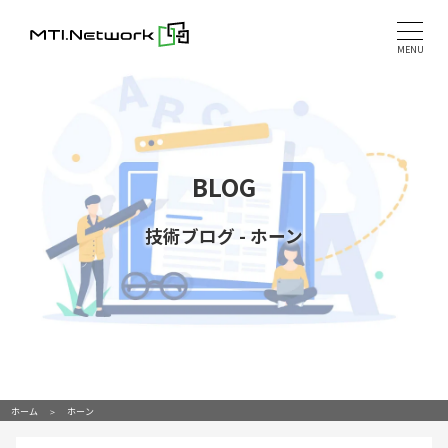
Skip
to
MENU
content
BLOG
技術ブログ
-
ホーン
ホーム
ホーン