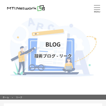
Skip
to
MENU
content
BLOG
技術ブログ
-
リーク
ホーム
リーク