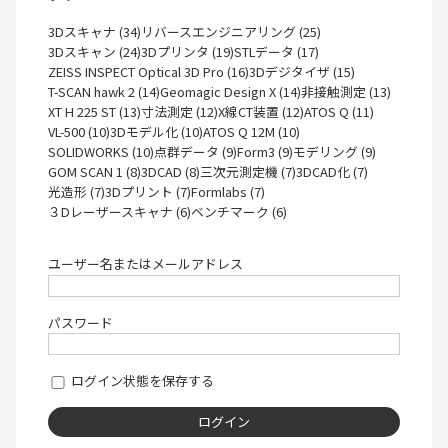
3Dスキャナ (34)
リバースエンジニアリング (25)
3Dスキャン (24)
3Dプリンタ (19)
STLデータ (17)
ZEISS INSPECT Optical 3D Pro (16)
3Dデジタイザ (15)
T-SCAN hawk 2 (14)
Geomagic Design X (14)
非接触測定 (13)
XT H 225 ST (13)
寸法測定 (12)
X線CT装置 (12)
ATOS Q (11)
VL-500 (10)
3Dモデル化 (10)
ATOS Q 12M (10)
SOLIDWORKS (10)
点群データ (9)
Form3 (9)
モデリング (9)
GOM SCAN 1 (8)
3DCAD (8)
三次元測定機 (7)
3DCAD化 (7)
光造形 (7)
3Dプリント (7)
Formlabs (7)
３Dレーザースキャナ (6)
ベンチマーク (6)
ユーザー名またはメールアドレス
パスワード
ログイン状態を保存する