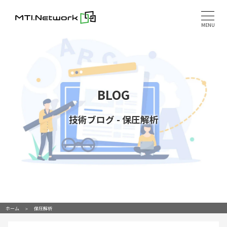
Skip
to
MENU
content
BLOG
技術ブログ
-
保圧解析
ホーム
保圧解析