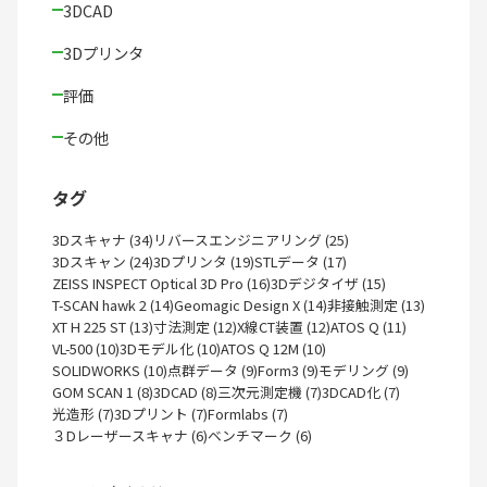
3DCAD
3Dプリンタ
評価
その他
タグ
3Dスキャナ (34)
リバースエンジニアリング (25)
3Dスキャン (24)
3Dプリンタ (19)
STLデータ (17)
ZEISS INSPECT Optical 3D Pro (16)
3Dデジタイザ (15)
T-SCAN hawk 2 (14)
Geomagic Design X (14)
非接触測定 (13)
XT H 225 ST (13)
寸法測定 (12)
X線CT装置 (12)
ATOS Q (11)
VL-500 (10)
3Dモデル化 (10)
ATOS Q 12M (10)
SOLIDWORKS (10)
点群データ (9)
Form3 (9)
モデリング (9)
GOM SCAN 1 (8)
3DCAD (8)
三次元測定機 (7)
3DCAD化 (7)
光造形 (7)
3Dプリント (7)
Formlabs (7)
３Dレーザースキャナ (6)
ベンチマーク (6)