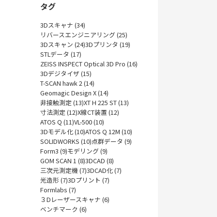
タグ
3Dスキャナ (34)
リバースエンジニアリング (25)
3Dスキャン (24)
3Dプリンタ (19)
STLデータ (17)
ZEISS INSPECT Optical 3D Pro (16)
3Dデジタイザ (15)
T-SCAN hawk 2 (14)
Geomagic Design X (14)
非接触測定 (13)
XT H 225 ST (13)
寸法測定 (12)
X線CT装置 (12)
ATOS Q (11)
VL-500 (10)
3Dモデル化 (10)
ATOS Q 12M (10)
SOLIDWORKS (10)
点群データ (9)
Form3 (9)
モデリング (9)
GOM SCAN 1 (8)
3DCAD (8)
三次元測定機 (7)
3DCAD化 (7)
光造形 (7)
3Dプリント (7)
Formlabs (7)
３Dレーザースキャナ (6)
ベンチマーク (6)