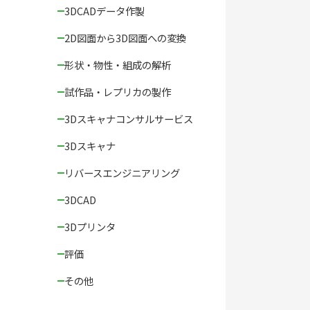
3DCADデータ作製
2D図面から3D図面への変換
形状・物性・組成の解析
試作品・レプリカの製作
3Dスキャナコンサルサービス
3Dスキャナ
リバースエンジニアリング
3DCAD
3Dプリンタ
評価
その他