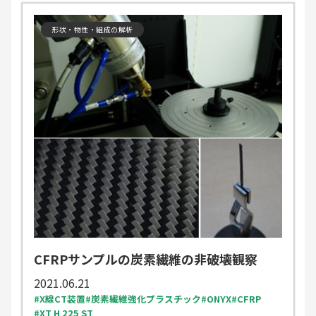
形状・物性・組成の解析
CFRPサンプルの炭素繊維の非破壊観察
2021.06.21
X線CT装置
炭素繊維強化プラスチック
ONYX
CFRP
XT H 225 ST