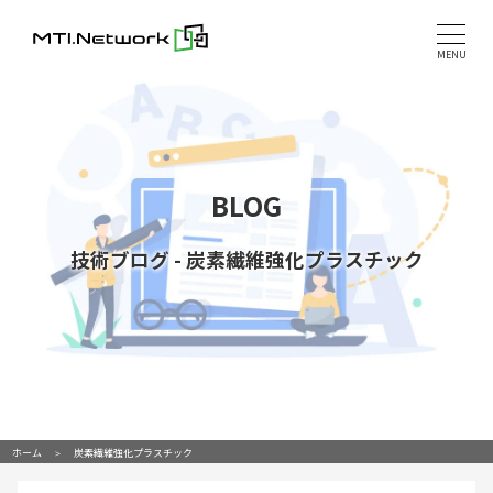
Skip
to
MENU
content
BLOG
技術ブログ
-
炭素繊維強化プラスチック
ホーム
炭素繊維強化プラスチック