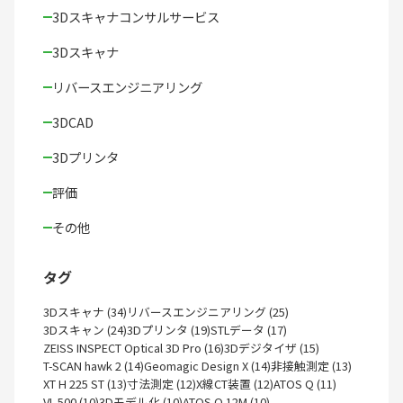
3Dスキャナコンサルサービス
3Dスキャナ
リバースエンジニアリング
3DCAD
3Dプリンタ
評価
その他
タグ
3Dスキャナ (34)
リバースエンジニアリング (25)
3Dスキャン (24)
3Dプリンタ (19)
STLデータ (17)
ZEISS INSPECT Optical 3D Pro (16)
3Dデジタイザ (15)
T-SCAN hawk 2 (14)
Geomagic Design X (14)
非接触測定 (13)
XT H 225 ST (13)
寸法測定 (12)
X線CT装置 (12)
ATOS Q (11)
VL-500 (10)
3Dモデル化 (10)
ATOS Q 12M (10)