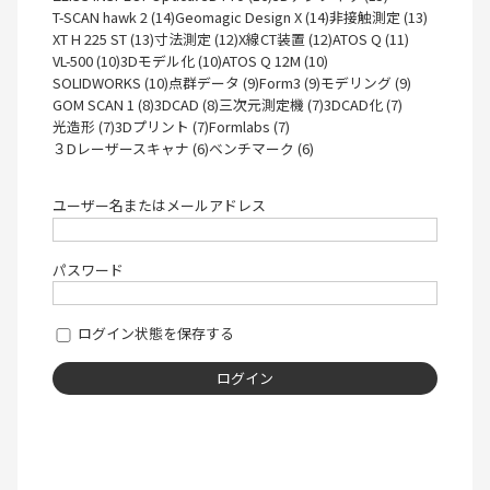
T-SCAN hawk 2 (14)
Geomagic Design X (14)
非接触測定 (13)
XT H 225 ST (13)
寸法測定 (12)
X線CT装置 (12)
ATOS Q (11)
VL-500 (10)
3Dモデル化 (10)
ATOS Q 12M (10)
SOLIDWORKS (10)
点群データ (9)
Form3 (9)
モデリング (9)
GOM SCAN 1 (8)
3DCAD (8)
三次元測定機 (7)
3DCAD化 (7)
光造形 (7)
3Dプリント (7)
Formlabs (7)
３Dレーザースキャナ (6)
ベンチマーク (6)
ユーザー名またはメールアドレス
パスワード
ログイン状態を保存する