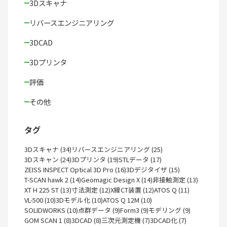
3Dスキャナ
リバースエンジニアリング
3DCAD
3Dプリンタ
評価
その他
タグ
3Dスキャナ (34)
リバースエンジニアリング (25)
3Dスキャン (24)
3Dプリンタ (19)
STLデータ (17)
ZEISS INSPECT Optical 3D Pro (16)
3Dデジタイザ (15)
T-SCAN hawk 2 (14)
Geomagic Design X (14)
非接触測定 (13)
XT H 225 ST (13)
寸法測定 (12)
X線CT装置 (12)
ATOS Q (11)
VL-500 (10)
3Dモデル化 (10)
ATOS Q 12M (10)
SOLIDWORKS (10)
点群データ (9)
Form3 (9)
モデリング (9)
GOM SCAN 1 (8)
3DCAD (8)
三次元測定機 (7)
3DCAD化 (7)