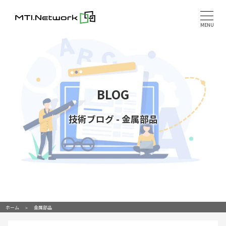
Skip
to
MENU
content
BLOG
技術ブログ
-
金属部品
ホーム
金属部品