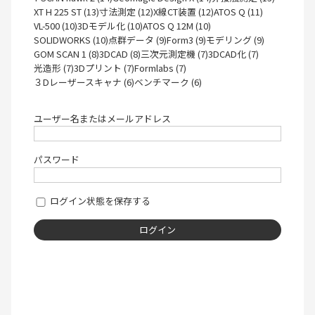
XT H 225 ST (13)
寸法測定 (12)
X線CT装置 (12)
ATOS Q (11)
VL-500 (10)
3Dモデル化 (10)
ATOS Q 12M (10)
SOLIDWORKS (10)
点群データ (9)
Form3 (9)
モデリング (9)
GOM SCAN 1 (8)
3DCAD (8)
三次元測定機 (7)
3DCAD化 (7)
光造形 (7)
3Dプリント (7)
Formlabs (7)
３Dレーザースキャナ (6)
ベンチマーク (6)
ユーザー名またはメールアドレス
パスワード
ログイン状態を保存する