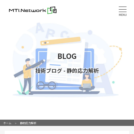
Skip
to
MENU
content
BLOG
技術ブログ
-
静的応力解析
ホーム
静的応力解析