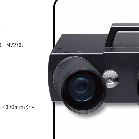
ト
0、MV270、
×370mm/ショ