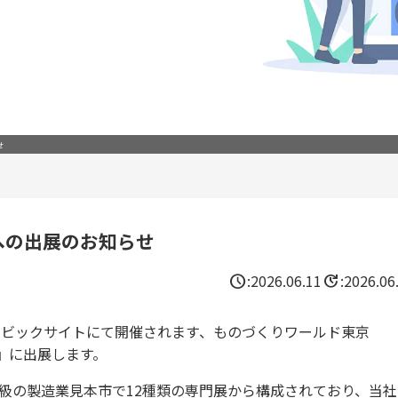
せ
への出展のお知らせ
schedule
update
:
2026.06.11
:
2026.06
)に東京ビックサイトにて開催されます、ものづくりワールド東京
京』に出展します。
大級の製造業見本市で12種類の専門展から構成されており、当社