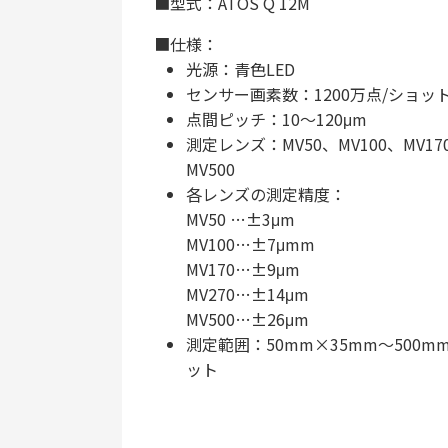
■型式：ATOS Q 12M
■仕様：
光源：青色LED
センサー画素数：1200万点/ショッ
点間ピッチ：10～120μm
測定レンズ：MV50、MV100、MV17
MV500
各レンズの測定精度：
MV50 …±3μm
MV100…±7μmm
MV170…±9μm
MV270…±14μm
MV500…±26μm
測定範囲：50mm×35mm～500mm
ット