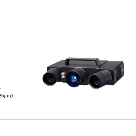
ト
6μm）