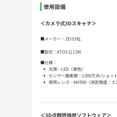
使用設備
＜カメラ式3Dスキャナ＞
■メーカー：ZEISS社
■型式：ATOS Q 12M
■仕様：
光源…LED（青色）
センサー画素数…1200万点/ショッ
使用レンズ…MV500（測定精度：±2
＜3D点群評価用ソフトウェア＞