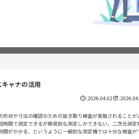
スキャナの活用
schedule
update
:
2026.04.02
:
2026.04
の形状や寸法の確認のための抜き取り検査が実施されることが
短時間で測定できるが簡易的な測定しかできない、二次元測定
時間がかかる、というように一般的な測定機では十分な検査が