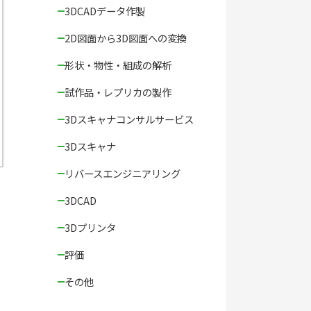
3DCADデータ作製
2D図面から3D図面への変換
形状・物性・組成の解析
試作品・レプリカの製作
3Dスキャナコンサルサービス
3Dスキャナ
リバースエンジニアリング
3DCAD
3Dプリンタ
評価
その他