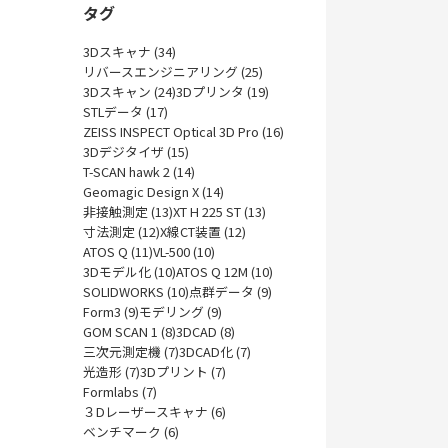
タグ
3Dスキャナ (34)
リバースエンジニアリング (25)
3Dスキャン (24)
3Dプリンタ (19)
STLデータ (17)
ZEISS INSPECT Optical 3D Pro (16)
3Dデジタイザ (15)
T-SCAN hawk 2 (14)
Geomagic Design X (14)
非接触測定 (13)
XT H 225 ST (13)
寸法測定 (12)
X線CT装置 (12)
ATOS Q (11)
VL-500 (10)
3Dモデル化 (10)
ATOS Q 12M (10)
SOLIDWORKS (10)
点群データ (9)
Form3 (9)
モデリング (9)
GOM SCAN 1 (8)
3DCAD (8)
三次元測定機 (7)
3DCAD化 (7)
光造形 (7)
3Dプリント (7)
Formlabs (7)
３Dレーザースキャナ (6)
ベンチマーク (6)