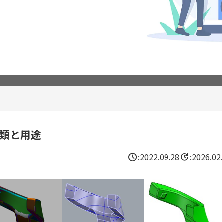
類と用途
schedule
update
:
2022.09.28
:
2026.02