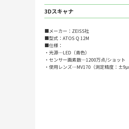
3Dスキャナ
■メーカー：ZEISS社
■型式：ATOS Q 12M
■仕様：
・光源…LED（青色）
・センサー画素数…1200万点/ショット
・使用レンズ…MV170（測定精度：±9μ