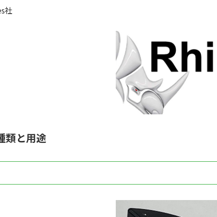
es社
種類と用途