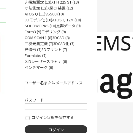
非接触測定 (13)
XT H 225 ST (13)
寸法測定 (12)
X線CT装置 (12)
ATOS Q (11)
VL-500 (10)
3Dモデル化 (10)
ATOS Q 12M (10)
SOLIDWORKS (10)
点群データ (9)
Form3 (9)
モデリング (9)
GOM SCAN 1 (8)
3DCAD (8)
三次元測定機 (7)
3DCAD化 (7)
光造形 (7)
3Dプリント (7)
Formlabs (7)
３Dレーザースキャナ (6)
ベンチマーク (6)
ユーザー名またはメールアドレス
パスワード
ログイン状態を保存する